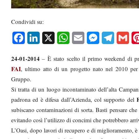
Condividi su:
Facebook
LinkedIn
X
WhatsApp
Email
Messenger
Telegram
Gmai
24-01-2014
– È stato scelto il primo weekend di p
FAI
, ultimo atto di un progetto nato nel 2010 per 
Gruppo.
Si tratta di un luogo incontaminato dell’alta Campani
padrona ed è difesa dall’Azienda, col supporto del
subiscano contaminazioni di sorta. Basti pensare che 
evitando così l’utilizzo di concimi che potrebbero arri
L’Oasi, dopo lavori di recupero e di miglioramento, è p