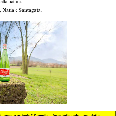
ella natura.
Natia
Santagata
,
e
.
i questo articolo? Compila il form indicando i tuoi dati e