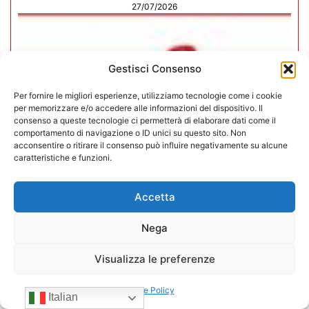
27/07/2026
Gestisci Consenso
Per fornire le migliori esperienze, utilizziamo tecnologie come i cookie
per memorizzare e/o accedere alle informazioni del dispositivo. Il
consenso a queste tecnologie ci permetterà di elaborare dati come il
comportamento di navigazione o ID unici su questo sito. Non
acconsentire o ritirare il consenso può influire negativamente su alcune
caratteristiche e funzioni.
Accetta
Nega
In CONFIDA l’ingresso di 4 nuovi
associati
Visualizza le preferenze
22/07/2026
Cookie Policy
Italian