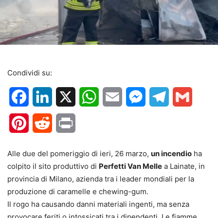
Condividi su:
Facebook
LinkedIn
X
WhatsApp
Email
Messenger
Telegram
Gmail
Pinterest
Reddit
Print
Alle due del pomeriggio di ieri, 26 marzo,
un incendio
ha
colpito il sito produttivo di
Perfetti Van Melle
a Lainate, in
provincia di Milano, azienda tra i leader mondiali per la
produzione di caramelle e chewing-gum.
Il rogo ha causando danni materiali ingenti, ma senza
provocare feriti o intossicati tra i dipendenti. Le fiamme