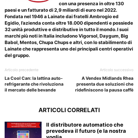
con una presenza in oltre 130
paesi e un fatturato di 2,9 miliardi di euro nel 2022.
Fondata nel 1946 a Lainate dai fratelli Ambrogio ed
Egidio, l’azienda conta oltre 18.000 dipendenti e possiede
32 unità produttive e distributive in tutto il mondo. I suoi
marchi più noti in Italia includono Vigorsol, Daygum, Big
Babol, Mentos, Chupa Chups e altri, con lo stabilimento di
Lainate che rappresenta uno dei principali centri operativi
del gruppo.
Articolo precedente
Articolo successivo
La Cool Can: la lattina auto-
A Vendex Midlands Rhea
refrigerante che rivoluziona
presenta due soluzioni che
il mercato delle bevande
ridefiniscono la pausa caffè
ARTICOLI CORRELATI
Il distributore automatico che
prevedeva il futuro (e la nostra
voglia...