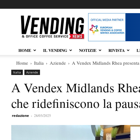
Vendingnews.it
HOME
IL VENDING
NOTIZIE
RIVISTA
L
Home
Italia
Aziende
A Vendex Midlands Rhea presenta d
Italia
Aziende
A Vendex Midlands Rhea 
che ridefiniscono la paus
redazione
-
28/03/2025