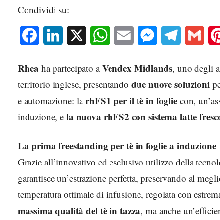
Condividi su:
Facebook
LinkedIn
X
WhatsApp
Email
Messenger
Telegram
Gmai
Rhea
Vendex Midlands
ha partecipato a
, uno degli 
due nuove soluzioni
territorio inglese, presentando
pe
rhFS1 per il tè in foglie
e automazione: la
con, un’ass
la nuova rhFS2 con sistema latte fresc
induzione, e
La prima freestanding per tè in foglie a induzione
Grazie all’innovativo ed esclusivo utilizzo della tecnol
garantisce un’estrazione perfetta, preservando al meglio
temperatura ottimale di infusione, regolata con estrema
massima qualità del tè in tazza
, ma anche un’efficien