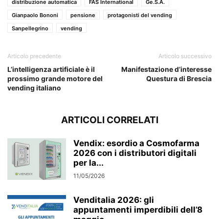
distribuzione automatica
FAS International
Ge.S.A.
Gianpaolo Bononi
pensione
protagonisti del vending
Sanpellegrino
vending
Articolo precedente
Articolo successivo
L’intelligenza artificiale è il
Manifestazione d’interesse
prossimo grande motore del
Questura di Brescia
vending italiano
ARTICOLI CORRELATI
Vendix: esordio a Cosmofarma
2026 con i distributori digitali
per la...
11/05/2026
Venditalia 2026: gli
appuntamenti imperdibili dell’8