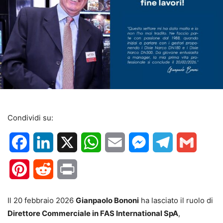
Condividi su:
Facebook
LinkedIn
X
WhatsApp
Email
Messenger
Telegram
Gmail
Pinterest
Reddit
Print
Il 20 febbraio 2026
Gianpaolo Bononi
ha lasciato il ruolo di
Direttore Commerciale in FAS International SpA
,