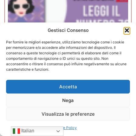
Gestisci Consenso
Per fornire le migliori esperienze, utilizziamo tecnologie come i cookie
per memorizzare e/o accedere alle informazioni del dispositivo. Il
consenso a queste tecnologie ci permetterà di elaborare dati come il
comportamento di navigazione o ID unici su questo sito. Non
Rivista Vending News – Leggi il
acconsentire o ritirare il consenso può influire negativamente su alcune
numero 76
caratteristiche e funzioni.
18/06/2025
Accetta
Carica altri
Nega
CONFIDA
Visualizza le preferenze
Cookie Policy
Italian