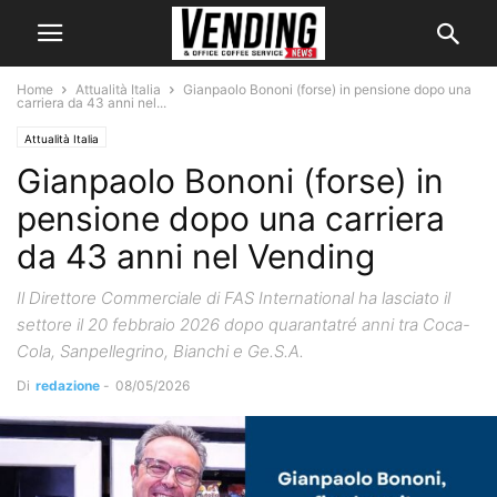
Home
Attualità Italia
Gianpaolo Bononi (forse) in pensione dopo una
carriera da 43 anni nel...
Attualità Italia
Gianpaolo Bononi (forse) in
pensione dopo una carriera
da 43 anni nel Vending
Il Direttore Commerciale di FAS International ha lasciato il
settore il 20 febbraio 2026 dopo quarantatré anni tra Coca-
Cola, Sanpellegrino, Bianchi e Ge.S.A.
Di
redazione
-
08/05/2026