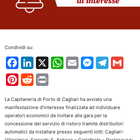
Condividi su:
Facebook
LinkedIn
X
WhatsApp
Email
Messenger
Telegram
Gmail
Pinterest
Reddit
Print
La Capitaneria di Porto di Cagliari ha avviato una
manifestazione d’interesse finalizzata ad individuare
operatori economici da invitare alla gara per la
concessione del servizio di ristoro tramite distributori
automatici da installare presso seguenti lotti: Cagliari-
Villasimius-Sarroch; S. Antioco – Carloforte – Portoscuso;