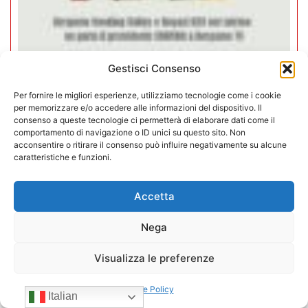
Gestisci Consenso
Per fornire le migliori esperienze, utilizziamo tecnologie come i cookie
Negozi H24 nel mirino. Trapletti a
per memorizzare e/o accedere alle informazioni del dispositivo. Il
Bergamo TV: “I gestori H24 non
consenso a queste tecnologie ci permetterà di elaborare dati come il
comportamento di navigazione o ID unici su questo sito. Non
sono il problema”
acconsentire o ritirare il consenso può influire negativamente su alcune
caratteristiche e funzioni.
09/07/2026
Accetta
Nega
Visualizza le preferenze
Cookie Policy
Italian