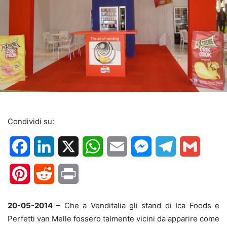
Condividi su:
Facebook
LinkedIn
X
WhatsApp
Email
Messenger
Telegram
Gmail
Pinterest
Reddit
Print
20-05-2014
– Che a Venditalia gli stand di Ica Foods e
Perfetti van Melle fossero talmente vicini da apparire come