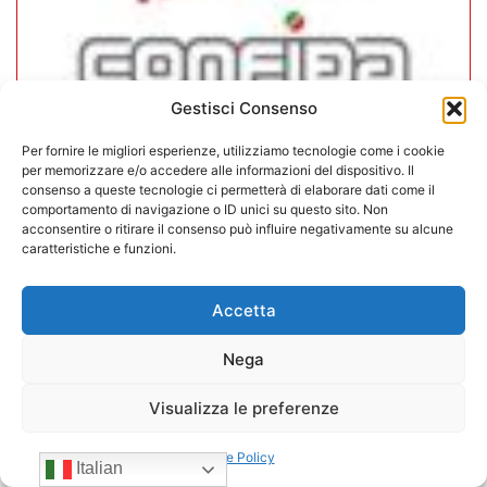
Gestisci Consenso
Per fornire le migliori esperienze, utilizziamo tecnologie come i cookie
per memorizzare e/o accedere alle informazioni del dispositivo. Il
consenso a queste tecnologie ci permetterà di elaborare dati come il
In CONFIDA l’ingresso di 4 nuovi
comportamento di navigazione o ID unici su questo sito. Non
acconsentire o ritirare il consenso può influire negativamente su alcune
associati
caratteristiche e funzioni.
22/07/2026
Accetta
Nega
Visualizza le preferenze
Cookie Policy
Italian