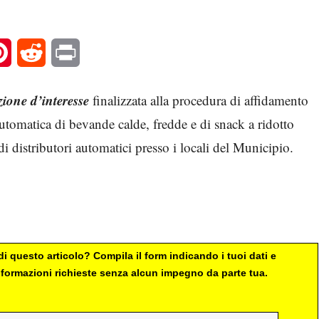
l
Pinterest
Reddit
Print
ione d’interesse
finalizzata alla procedura di affidamento
automatica di bevande calde, fredde e di snack a ridotto
i distributori automatici presso i locali del Municipio.
i questo articolo? Compila il form indicando i tuoi dati e
 informazioni richieste senza alcun impegno da parte tua.