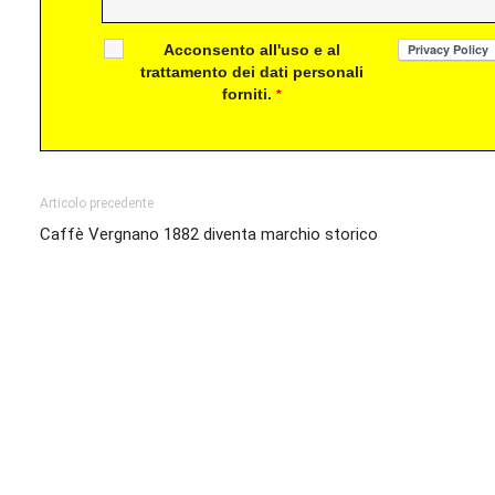
Acconsento all'uso e al
trattamento dei dati personali
forniti.
*
Articolo precedente
Caffè Vergnano 1882 diventa marchio storico