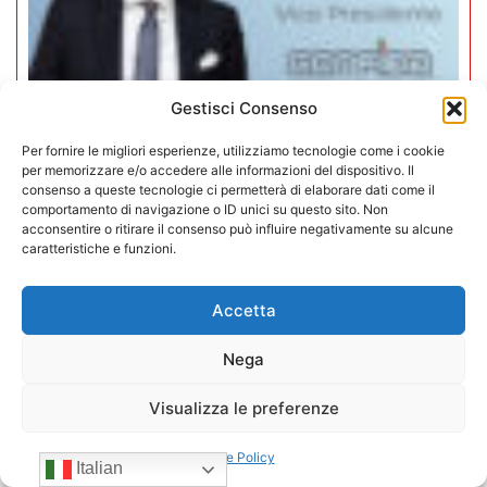
Gestisci Consenso
Per fornire le migliori esperienze, utilizziamo tecnologie come i cookie
per memorizzare e/o accedere alle informazioni del dispositivo. Il
consenso a queste tecnologie ci permetterà di elaborare dati come il
Mario Toniutti confermato Vice
comportamento di navigazione o ID unici su questo sito. Non
acconsentire o ritirare il consenso può influire negativamente su alcune
Presidente di CONFIDA per il
caratteristiche e funzioni.
quadriennio 2026-2030
Accetta
15/07/2026
Nega
Visualizza le preferenze
Cookie Policy
Italian