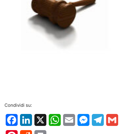
Condividi su:
Facebook
LinkedIn
X
WhatsApp
Email
Messenger
Telegram
Gmail