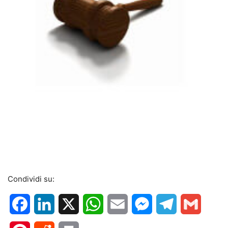
Condividi su:
Facebook
LinkedIn
X
WhatsApp
Email
Messenger
Telegram
Gmail