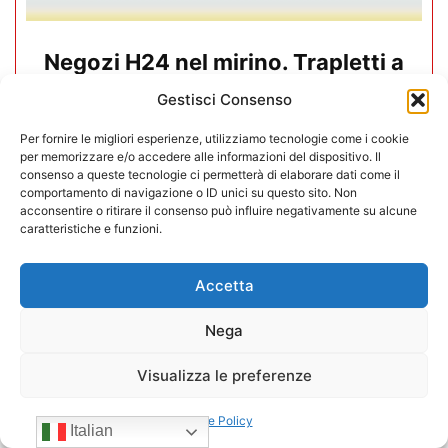
Negozi H24 nel mirino. Trapletti a
Bergamo TV: “I gestori H24 non
Gestisci Consenso
sono il problema”
Per fornire le migliori esperienze, utilizziamo tecnologie come i cookie
per memorizzare e/o accedere alle informazioni del dispositivo. Il
09/07/2026
consenso a queste tecnologie ci permetterà di elaborare dati come il
comportamento di navigazione o ID unici su questo sito. Non
acconsentire o ritirare il consenso può influire negativamente su alcune
caratteristiche e funzioni.
Accetta
Nega
Visualizza le preferenze
Cookie Policy
Italian