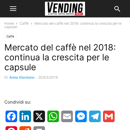
Home
Caffè
Mercato del caffè nel 2018: continua la crescita per le
capsule
Caffè
Mercato del caffè nel 2018:
continua la crescita per le
capsule
Di
Anna Giordano
-
20/03/2019
Condividi su:
Facebook
LinkedIn
X
WhatsApp
Email
Messenger
Telegram
Gmail