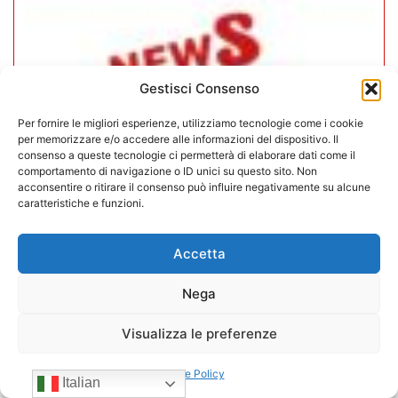
Gestisci Consenso
Per fornire le migliori esperienze, utilizziamo tecnologie come i cookie
per memorizzare e/o accedere alle informazioni del dispositivo. Il
consenso a queste tecnologie ci permetterà di elaborare dati come il
comportamento di navigazione o ID unici su questo sito. Non
acconsentire o ritirare il consenso può influire negativamente su alcune
caratteristiche e funzioni.
In CONFIDA l’ingresso di 4 nuovi
Accetta
associati
Nega
22/07/2026
Visualizza le preferenze
Cookie Policy
Italian