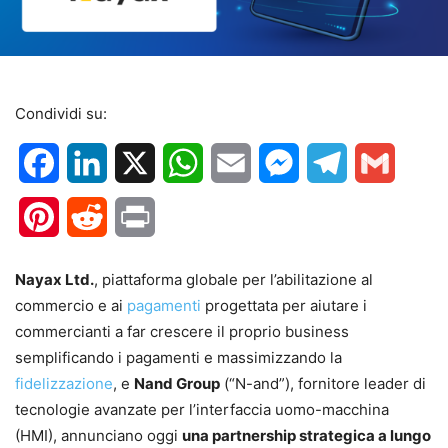
Condividi su:
Facebook
LinkedIn
X
WhatsApp
Email
Messenger
Telegram
Gmail
Pinterest
Reddit
Print
Nayax Ltd.
, piattaforma globale per l’abilitazione al
commercio e ai
pagamenti
progettata per aiutare i
commercianti a far crescere il proprio business
semplificando i pagamenti e massimizzando la
fidelizzazione
, e
Nand Group
(“N-and”), fornitore leader di
tecnologie avanzate per l’interfaccia uomo-macchina
(HMI), annunciano oggi
una partnership strategica a lungo