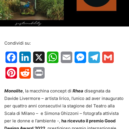
Condividi su:
Facebook
LinkedIn
X
WhatsApp
Email
Messenger
Telegram
Gmail
Pinterest
Reddit
Print
Monolite
, la macchina concept di
Rhea
disegnata da
Davide Livermore – artista lirico, l’unico ad aver inaugurato
per quattro anni consecutivi la stagione del Teatro alla
Scala di Milano – e Simona Ghizzoni – fotografa attivista
per le donne e l’ambiente -,
ha ricevuto il premio Good
Design Award 2022
, prestigioso premio internazionale