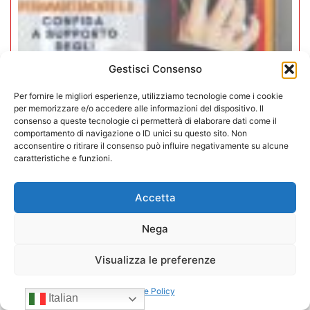
Gestisci Consenso
Per fornire le migliori esperienze, utilizziamo tecnologie come i cookie
Iperammortamento 5.0. CONFIDA
per memorizzare e/o accedere alle informazioni del dispositivo. Il
consenso a queste tecnologie ci permetterà di elaborare dati come il
apre uno sportello dedicato per gli
comportamento di navigazione o ID unici su questo sito. Non
associati
acconsentire o ritirare il consenso può influire negativamente su alcune
caratteristiche e funzioni.
27/07/2026
Accetta
Nega
Visualizza le preferenze
Cookie Policy
Italian