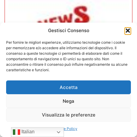
Gestisci Consenso
Per fornire le migliori esperienze, utilizziamo tecnologie come i cookie
per memorizzare e/o accedere alle informazioni del dispositivo. Il
consenso a queste tecnologie ci permetterà di elaborare dati come il
comportamento di navigazione o ID unici su questo sito. Non
acconsentire o ritirare il consenso può influire negativamente su alcune
caratteristiche e funzioni.
Accetta
CONFIDA Servizi srl presenta il
nuovo Consiglio di Amministrazione
Nega
17/07/2026
Visualizza le preferenze
Cookie Policy
Italian