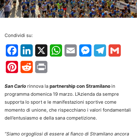
Condividi su:
Facebook
LinkedIn
X
WhatsApp
Email
Messenger
Telegram
Gmail
Pinterest
Reddit
Print
San Carlo
rinnova la
partnership
con
Stramilano
in
programma domenica 19 marzo. L’Azienda da sempre
supporta lo sport e le manifestazioni sportive come
momento di unione, che rispecchiano i valori fondamentali
dell’entusiasmo e della sana competizione.
“Siamo orgogliosi di essere al fianco di Stramilano ancora