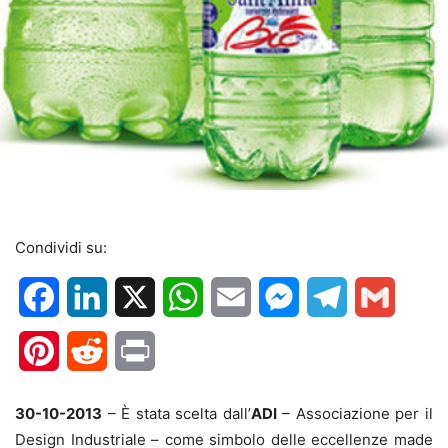
Condividi su:
Facebook
LinkedIn
X
WhatsApp
Email
Messenger
Telegram
Gmail
Pinterest
Reddit
Print
30-10-2013
– È stata scelta dall’
ADI
– Associazione per il
Design Industriale – come simbolo delle eccellenze made