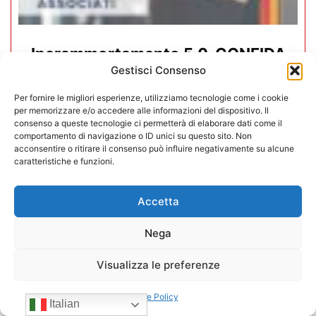
Iperammortamento 5.0. CONFIDA
Gestisci Consenso
apre uno sportello dedicato per gli
associati
Per fornire le migliori esperienze, utilizziamo tecnologie come i cookie
per memorizzare e/o accedere alle informazioni del dispositivo. Il
consenso a queste tecnologie ci permetterà di elaborare dati come il
27/07/2026
comportamento di navigazione o ID unici su questo sito. Non
acconsentire o ritirare il consenso può influire negativamente su alcune
caratteristiche e funzioni.
Accetta
Nega
Visualizza le preferenze
Cookie Policy
Italian