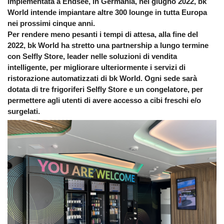
implementata a Endsee, in Germania, nel giugno 2022,
bk
World intende impiantare altre 300 lounge in tutta Europa
nei prossimi cinque anni
.
Per rendere meno pesanti i tempi di attesa, alla fine del
2022,
bk World ha stretto una partnership a lungo termine
con Selfly Store
, leader nelle soluzioni di vendita
intelligente, per migliorare ulteriormente i servizi di
ristorazione automatizzati di bk World. Ogni sede sarà
dotata di
tre frigoriferi Selfly Store
e un congelatore
, per
permettere agli utenti di avere accesso a cibi freschi e/o
surgelati.