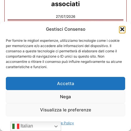
associati
27/07/2026
Gestisci Consenso
Per fornire le migliori esperienze, utilizziamo tecnologie come i cookie
per memorizzare e/o accedere alle informazioni del dispositivo. Il
consenso a queste tecnologie ci permetterà di elaborare dati come il
comportamento di navigazione o ID unici su questo sito. Non
acconsentire o ritirare il consenso può influire negativamente su alcune
caratteristiche e funzioni.
Accetta
Nega
Visualizza le preferenze
In CONFIDA l’ingresso di 4 nuovi
associati
Cookie Policy
Italian