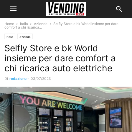
Home
Italia
Aziende
Selfly Store e bk World insieme per dare
comfort a chi ricarica...
Italia
Aziende
Selfly Store e bk World
insieme per dare comfort a
chi ricarica auto elettriche
Di
redazione
-
03/07/2023