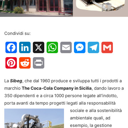
Condividi su:
Facebook
LinkedIn
X
WhatsApp
Email
Messenger
Telegram
Gmail
Pinterest
Reddit
Print
La
Sibeg
, che dal 1960 produce e sviluppa tutti i prodotti a
marchio
The Coca-Cola Company in Sicilia
, dando lavoro a
350 dipendenti e a circa 1000 persone legate all’indotto,
porta avanti da tempo progetti legati alla responsabilità
sociale e alla
sostenibilità
ambientale quali, ad
esempio, la gestione