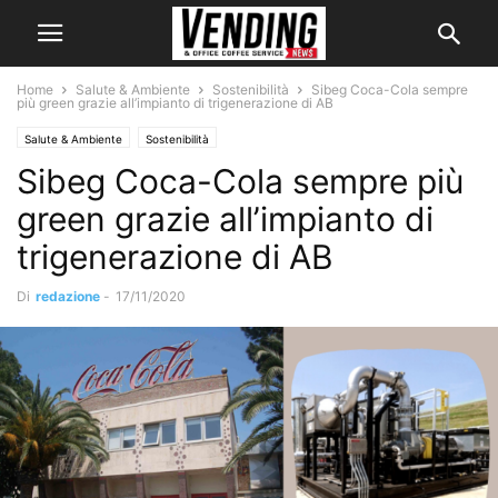
Home
Salute & Ambiente
Sostenibilità
Sibeg Coca-Cola sempre
più green grazie all’impianto di trigenerazione di AB
Salute & Ambiente
Sostenibilità
Sibeg Coca-Cola sempre più
green grazie all’impianto di
trigenerazione di AB
Di
redazione
-
17/11/2020