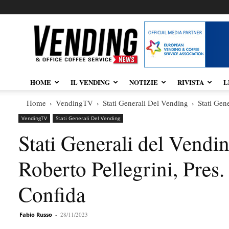
Vendingnews.it
HOME
IL VENDING
NOTIZIE
RIVISTA
L
Home
VendingTV
Stati Generali Del Vending
Stati Gen
VendingTV
Stati Generali Del Vending
Stati Generali del Vendi
Roberto Pellegrini, Pres
Confida
Fabio Russo
-
28/11/2023