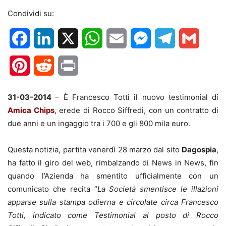
Condividi su:
Facebook
LinkedIn
X
WhatsApp
Email
Messenger
Telegram
Gmail
Pinterest
Reddit
Print
31-03-2014
– È Francesco Totti il nuovo testimonial di
Amica Chips
, erede di Rocco Siffredi, con un contratto di
due anni e un ingaggio tra i 700 e gli 800 mila euro.
Questa notizia, partita venerdì 28 marzo dal sito
Dagospia
,
ha fatto il giro del web, rimbalzando di News in News, fin
quando l’Azienda ha smentito ufficialmente con un
comunicato che recita “
La Società smentisce le illazioni
apparse sulla stampa odierna e circolate circa Francesco
Totti, indicato come Testimonial al posto di Rocco