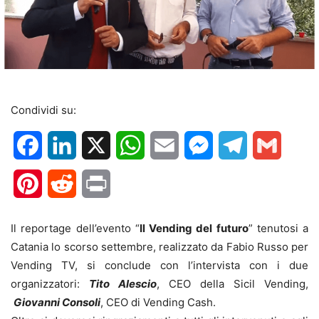
Condividi su:
Facebook
LinkedIn
X
WhatsApp
Email
Messenger
Telegram
Gmail
Pinterest
Reddit
Print
Il reportage dell’evento “
Il Vending del futuro
” tenutosi a
Catania lo scorso settembre, realizzato da Fabio Russo per
Vending TV, si conclude con l’intervista con i due
organizzatori:
Tito Alescio
, CEO della Sicil Vending,
Giovanni Consoli
, CEO di Vending Cash.