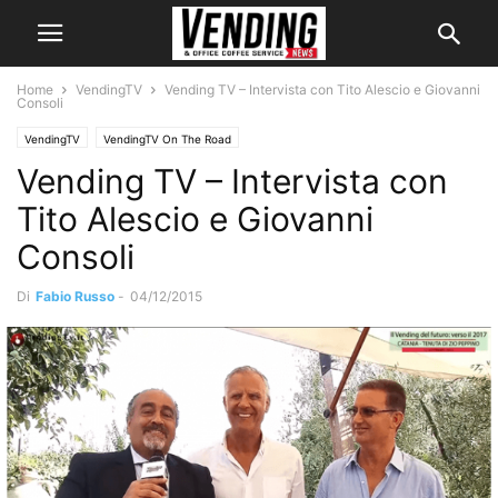
Home
VendingTV
Vending TV – Intervista con Tito Alescio e Giovanni
Consoli
VendingTV
VendingTV On The Road
Vending TV – Intervista con
Tito Alescio e Giovanni
Consoli
Di
Fabio Russo
-
04/12/2015