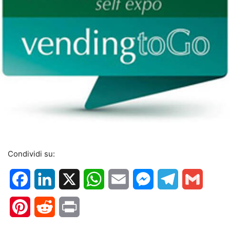
Condividi su:
Facebook
LinkedIn
X
WhatsApp
Email
Messenger
Telegram
Gmail
Pinterest
Reddit
Print