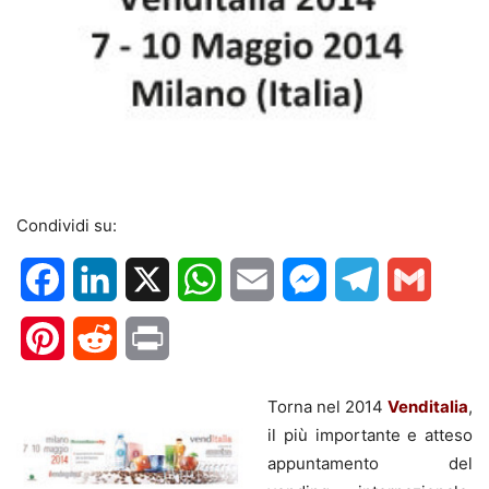
Condividi su:
Facebook
LinkedIn
X
WhatsApp
Email
Messenger
Telegram
Gmail
Pinterest
Reddit
Print
Torna nel 2014
Venditalia
,
il più importante e atteso
appuntamento del