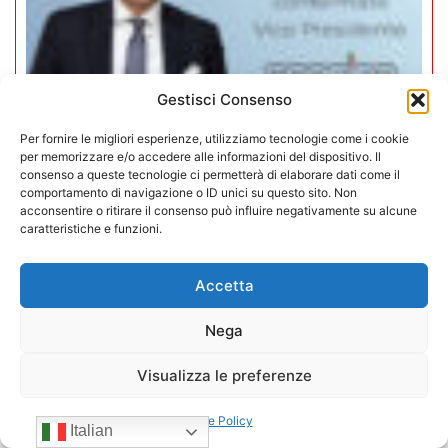
Gestisci Consenso
Per fornire le migliori esperienze, utilizziamo tecnologie come i cookie
per memorizzare e/o accedere alle informazioni del dispositivo. Il
consenso a queste tecnologie ci permetterà di elaborare dati come il
comportamento di navigazione o ID unici su questo sito. Non
Mario Toniutti confermato Vice
acconsentire o ritirare il consenso può influire negativamente su alcune
caratteristiche e funzioni.
Presidente di CONFIDA per il
quadriennio 2026-2030
Accetta
15/07/2026
Nega
Visualizza le preferenze
Cookie Policy
Italian