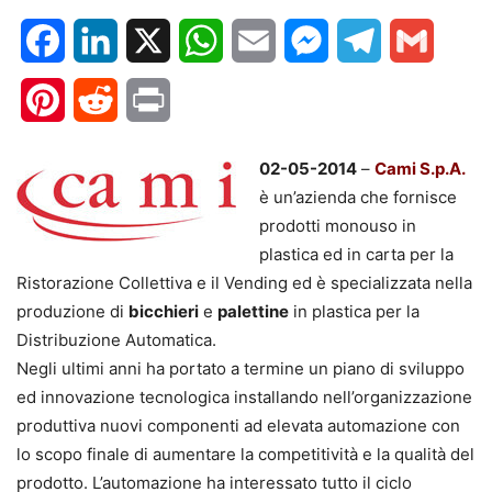
Facebook
LinkedIn
X
WhatsApp
Email
Messenger
Telegram
Gmail
Pinterest
Reddit
Print
02-05-2014
–
Cami S.p.A.
è un’azienda che fornisce
prodotti monouso in
plastica ed in carta per la
Ristorazione Collettiva e il Vending ed è specializzata nella
produzione di
bicchieri
e
palettine
in plastica per la
Distribuzione Automatica.
Negli ultimi anni ha portato a termine un piano di sviluppo
ed innovazione tecnologica installando nell’organizzazione
produttiva nuovi componenti ad elevata automazione con
lo scopo finale di aumentare la competitività e la qualità del
prodotto. L’automazione ha interessato tutto il ciclo