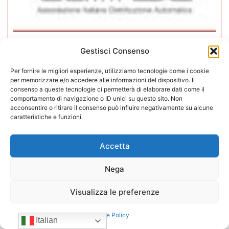
Gestisci Consenso
CONFIDA Servizi srl presenta il
nuovo Consiglio di Amministrazione
Per fornire le migliori esperienze, utilizziamo tecnologie come i cookie
per memorizzare e/o accedere alle informazioni del dispositivo. Il
consenso a queste tecnologie ci permetterà di elaborare dati come il
17/07/2026
comportamento di navigazione o ID unici su questo sito. Non
acconsentire o ritirare il consenso può influire negativamente su alcune
caratteristiche e funzioni.
Accetta
Nega
Visualizza le preferenze
Cookie Policy
Italian