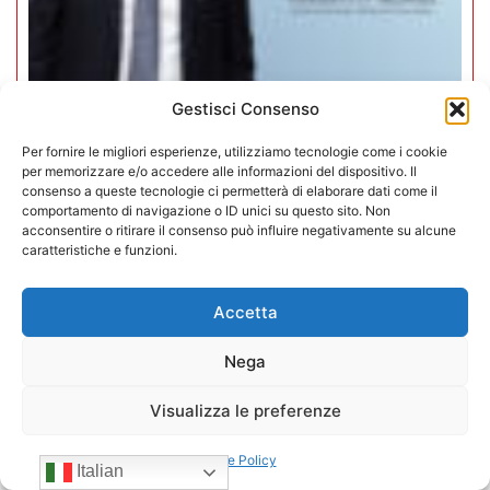
Gestisci Consenso
Mario Toniutti confermato Vice
Per fornire le migliori esperienze, utilizziamo tecnologie come i cookie
Presidente di CONFIDA per il
per memorizzare e/o accedere alle informazioni del dispositivo. Il
quadriennio 2026-2030
consenso a queste tecnologie ci permetterà di elaborare dati come il
comportamento di navigazione o ID unici su questo sito. Non
acconsentire o ritirare il consenso può influire negativamente su alcune
15/07/2026
caratteristiche e funzioni.
Accetta
Nega
Visualizza le preferenze
Cookie Policy
Italian