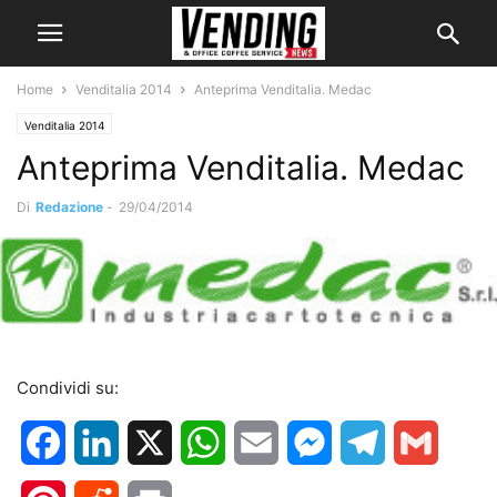
Home
Venditalia 2014
Anteprima Venditalia. Medac
Venditalia 2014
Anteprima Venditalia. Medac
Di
Redazione
-
29/04/2014
Condividi su:
Facebook
LinkedIn
X
WhatsApp
Email
Messenger
Telegram
Gmail