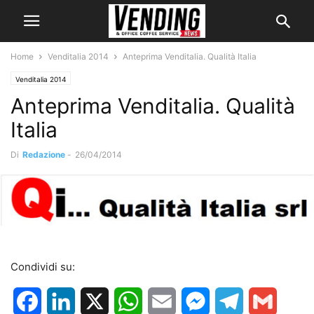
Home
Venditalia 2014
Anteprima Venditalia. Qualità Italia
Venditalia 2014
Anteprima Venditalia. Qualità
Italia
Di
Redazione
-
26/04/2014
Condividi su:
Facebook
LinkedIn
X
WhatsApp
Email
Messenger
Telegram
Gmail