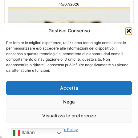
15/07/2026
Gestisci Consenso
Per fornire le migliori esperienze, utilizziamo tecnologie come i cookie
per memorizzare e/o accedere alle informazioni del dispositivo. Il
consenso a queste tecnologie ci permetterà di elaborare dati come il
comportamento di navigazione o ID unici su questo sito. Non
acconsentire o ritirare il consenso può influire negativamente su alcune
caratteristiche e funzioni.
Accetta
Nega
Negozi H24 nel mirino. Trapletti a
Bergamo TV: “I gestori H24 non
Visualizza le preferenze
sono il problema”
Cookie Policy
Italian
09/07/2026