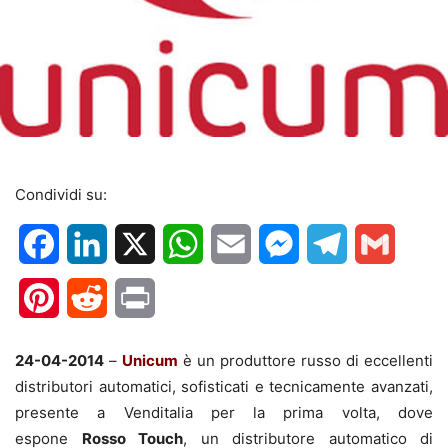
Condividi su:
Facebook
LinkedIn
X
WhatsApp
Email
Messenger
Telegram
Gmail
Pinterest
Reddit
Print
24-04-2014
–
Unicum
è un produttore russo di eccellenti
distributori automatici, sofisticati e tecnicamente avanzati,
presente a Venditalia per la prima volta, dove
espone
Rosso Touch
, un distributore automatico di