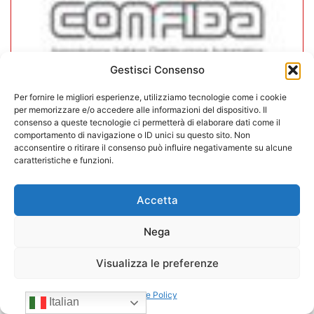
Gestisci Consenso
Per fornire le migliori esperienze, utilizziamo tecnologie come i cookie
CONFIDA Servizi srl presenta il
per memorizzare e/o accedere alle informazioni del dispositivo. Il
consenso a queste tecnologie ci permetterà di elaborare dati come il
nuovo Consiglio di Amministrazione
comportamento di navigazione o ID unici su questo sito. Non
acconsentire o ritirare il consenso può influire negativamente su alcune
caratteristiche e funzioni.
17/07/2026
Accetta
Nega
Visualizza le preferenze
Cookie Policy
Italian