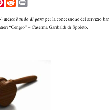
l
Pinterest
Reddit
Print
bando di gara
) indice
per la concessione del servizio bar
natieri “Cengio” – Caserma Garibaldi di Spoleto.