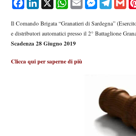
Facebook
LinkedIn
X
WhatsApp
Email
Messenger
Telegram
Gmai
Il Comando Brigata “Granatieri di Sardegna” (Esercito
e distributori automatici presso il 2° Battaglione Gra
Scadenza 28 Giugno 2019
Clicca qui per saperne di più