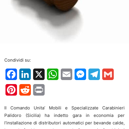
Condividi su:
Facebook
LinkedIn
X
WhatsApp
Email
Messenger
Telegram
Gmail
Pinterest
Reddit
Print
Il Comando Unita’ Mobili e Specializzate Carabinieri
Palidoro (Sicilia) ha indetto gara in economia per
l’installazione di distributori automatici per bevande calde,