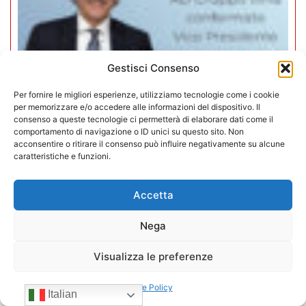
Gestisci Consenso
Per fornire le migliori esperienze, utilizziamo tecnologie come i cookie
per memorizzare e/o accedere alle informazioni del dispositivo. Il
consenso a queste tecnologie ci permetterà di elaborare dati come il
comportamento di navigazione o ID unici su questo sito. Non
acconsentire o ritirare il consenso può influire negativamente su alcune
Mario Toniutti confermato Vice
caratteristiche e funzioni.
Presidente di CONFIDA per il
quadriennio 2026-2030
Accetta
Nega
15/07/2026
Visualizza le preferenze
Cookie Policy
Italian