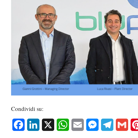
Condividi su:
Facebook
LinkedIn
X
WhatsApp
Email
Messenger
Telegram
Gmai