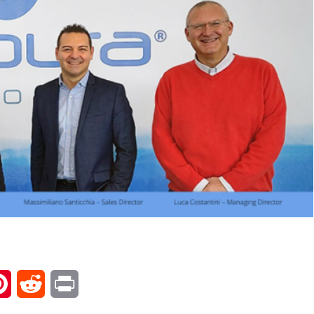
l
Pinterest
Reddit
Print