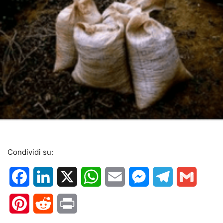
Condividi su:
Facebook
LinkedIn
X
WhatsApp
Email
Messenger
Telegram
Gmail
Pinterest
Reddit
Print