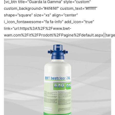
[vc_btn title=”Guarda la Gamma” style=”custom”
custom_background=”#4f4f4f” custom_text=”#ffffff”
shape=”square” size=”xs” align=”center”
i_icon_fontawesome=”fa fa-info” add_icon=”true”
link=”url:https%3A%2F%2Fwww.bwt-
wam.com%2Fit%2FProdotti%2FPagine%2Fdefault.aspx||target