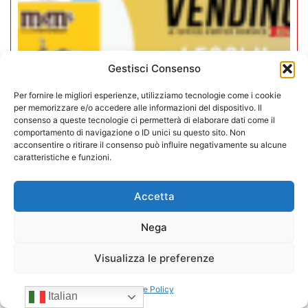
Gestisci Consenso
Per fornire le migliori esperienze, utilizziamo tecnologie come i cookie
per memorizzare e/o accedere alle informazioni del dispositivo. Il
consenso a queste tecnologie ci permetterà di elaborare dati come il
comportamento di navigazione o ID unici su questo sito. Non
acconsentire o ritirare il consenso può influire negativamente su alcune
caratteristiche e funzioni.
Rivista Vending News – Leggi il
numero 79
Accetta
16/12/2025
Nega
Visualizza le preferenze
Cookie Policy
Italian