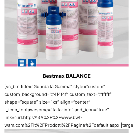
Bestmax BALANCE
[vc_btn title=”Guarda la Gamma” style=”custom”
custom_background=”#4f4f4f” custom_text=”#ffffff”
shape=”square” size=”xs” align=”center”
i_icon_fontawesome=”fa fa-info” add_icon=”true”
link=”url:https%3A%2F%2Fwww.bwt-
wam.com%2Fit%2FProdotti%2FPagine%2Fdefault.aspx||target