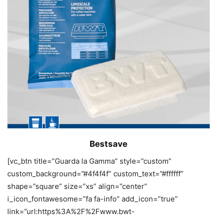
Bestsave
[vc_btn title=”Guarda la Gamma” style=”custom”
custom_background=”#4f4f4f” custom_text=”#ffffff”
shape=”square” size=”xs” align=”center”
i_icon_fontawesome=”fa fa-info” add_icon=”true”
link=”url:https%3A%2F%2Fwww.bwt-