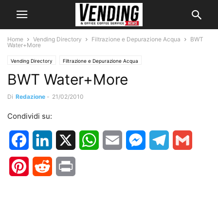
Home
Vending Directory
Filtrazione e Depurazione Acqua
BWT
Water+More
Vending Directory
Filtrazione e Depurazione Acqua
BWT Water+More
Di
Redazione
-
21/02/2010
Condividi su:
Facebook
LinkedIn
X
WhatsApp
Email
Messenger
Telegram
Gmail
Pinterest
Reddit
Print