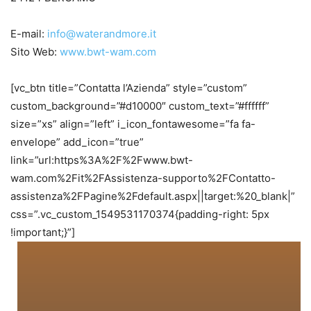
E-mail:
info@waterandmore.it
Sito Web:
www.bwt-wam.com
[vc_btn title=”Contatta l’Azienda” style=”custom”
custom_background=”#d10000″ custom_text=”#ffffff”
size=”xs” align=”left” i_icon_fontawesome=”fa fa-
envelope” add_icon=”true”
link=”url:https%3A%2F%2Fwww.bwt-
wam.com%2Fit%2FAssistenza-supporto%2FContatto-
assistenza%2FPagine%2Fdefault.aspx||target:%20_blank|”
css=”.vc_custom_1549531170374{padding-right: 5px
!important;}”]