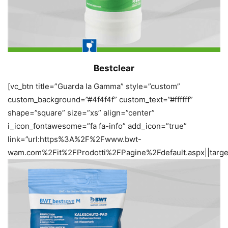
Bestclear
[vc_btn title=”Guarda la Gamma” style=”custom”
custom_background=”#4f4f4f” custom_text=”#ffffff”
shape=”square” size=”xs” align=”center”
i_icon_fontawesome=”fa fa-info” add_icon=”true”
link=”url:https%3A%2F%2Fwww.bwt-
wam.com%2Fit%2FProdotti%2FPagine%2Fdefault.aspx||target