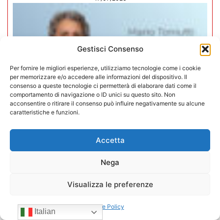
Gestisci Consenso
Per fornire le migliori esperienze, utilizziamo tecnologie come i cookie
per memorizzare e/o accedere alle informazioni del dispositivo. Il
consenso a queste tecnologie ci permetterà di elaborare dati come il
comportamento di navigazione o ID unici su questo sito. Non
acconsentire o ritirare il consenso può influire negativamente su alcune
caratteristiche e funzioni.
Accetta
Mario Toniutti confermato Vice
Nega
Presidente di CONFIDA per il
Visualizza le preferenze
quadriennio 2026-2030
Cookie Policy
15/07/2026
Italian