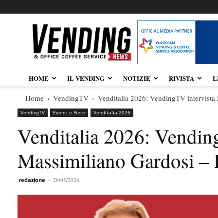
Vendingnews.it
HOME
IL VENDING
NOTIZIE
RIVISTA
L
Home
VendingTV
Venditalia 2026: VendingTV intervista
VendingTV
Eventi e Fiere
Venditalia 2026
Venditalia 2026: Vendin
Massimiliano Gardosi – 
redazione
-
28/05/2026