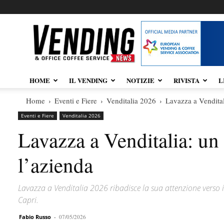
Vendingnews.it
HOME
IL VENDING
NOTIZIE
RIVISTA
L
Home
Eventi e Fiere
Venditalia 2026
Lavazza a Vendital
Eventi e Fiere
Venditalia 2026
Lavazza a Venditalia: un 
l’azienda
Lavazza a Venditalia 2026 ribadisce la sua attenzione verso i
Capri.
Fabio Russo
-
07/05/2026