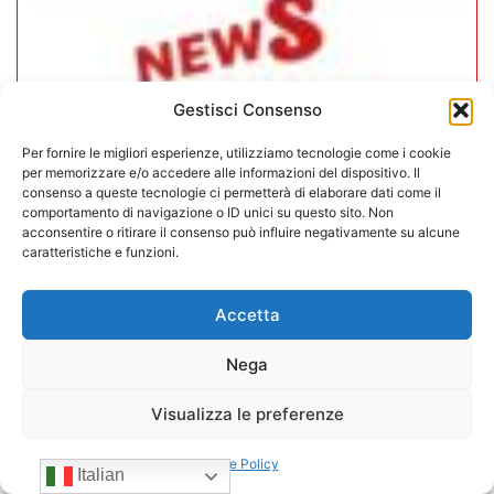
Gestisci Consenso
Per fornire le migliori esperienze, utilizziamo tecnologie come i cookie
per memorizzare e/o accedere alle informazioni del dispositivo. Il
consenso a queste tecnologie ci permetterà di elaborare dati come il
comportamento di navigazione o ID unici su questo sito. Non
acconsentire o ritirare il consenso può influire negativamente su alcune
caratteristiche e funzioni.
In CONFIDA l’ingresso di 4 nuovi
Accetta
associati
Nega
22/07/2026
Visualizza le preferenze
Cookie Policy
Italian