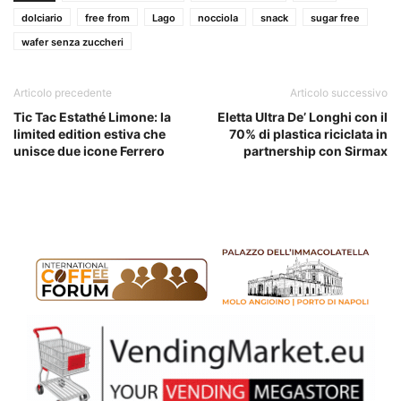
dolciario
free from
Lago
nocciola
snack
sugar free
wafer senza zuccheri
Articolo precedente
Articolo successivo
Tic Tac Estathé Limone: la
Eletta Ultra De’ Longhi con il
limited edition estiva che
70% di plastica riciclata in
unisce due icone Ferrero
partnership con Sirmax