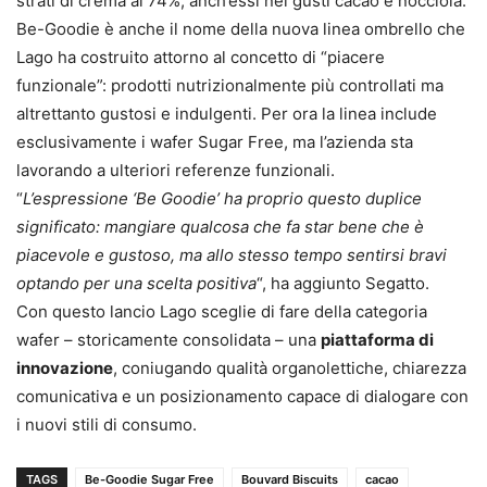
strati di crema al 74%, anch’essi nei gusti cacao e nocciola.
Be-Goodie è anche il nome della nuova linea ombrello che
Lago ha costruito attorno al concetto di “piacere
funzionale”: prodotti nutrizionalmente più controllati ma
altrettanto gustosi e indulgenti. Per ora la linea include
esclusivamente i wafer Sugar Free, ma l’azienda sta
lavorando a ulteriori referenze funzionali.
“
L’espressione ‘Be Goodie’ ha proprio questo duplice
significato: mangiare qualcosa che fa star bene che è
piacevole e gustoso, ma allo stesso tempo sentirsi bravi
optando per una scelta positiva
“, ha aggiunto Segatto.
Con questo lancio Lago sceglie di fare della categoria
wafer – storicamente consolidata – una
piattaforma di
innovazione
, coniugando qualità organolettiche, chiarezza
comunicativa e un posizionamento capace di dialogare con
i nuovi stili di consumo.
TAGS
Be-Goodie Sugar Free
Bouvard Biscuits
cacao