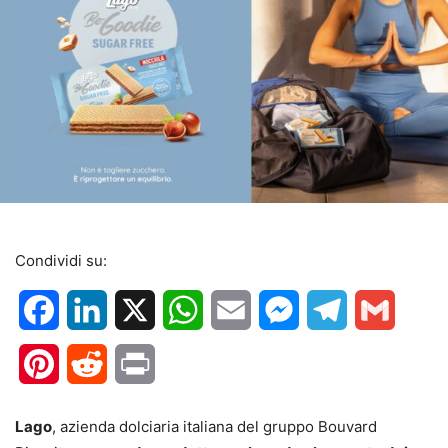
Condividi su:
Facebook
LinkedIn
X
WhatsApp
Email
Messenger
Telegram
Gmail
Pinterest
Reddit
Print
Lago
, azienda dolciaria italiana del gruppo Bouvard