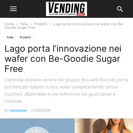
Home
Italia
Prodotti
Lago porta l’innovazione nei wafer con Be-
Goodie Sugar Free
Italia
Prodotti
Lago porta l’innovazione nei
wafer con Be-Goodie Sugar
Free
L'azienda dolciaria veneta del gruppo Bouvard Biscuits porta
sul mercato italiano l'unico wafer semplicemente senza
zuccheri, disponibile in più referenze nei gusti cacao e
nocciola
Di
redazione
-
12/05/2026