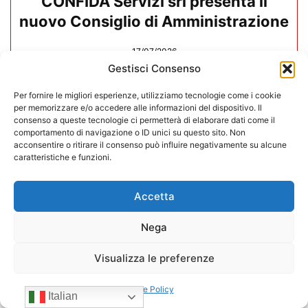
CONFIDA Servizi srl presenta il
nuovo Consiglio di Amministrazione
17/07/2026
Gestisci Consenso
Per fornire le migliori esperienze, utilizziamo tecnologie come i cookie
per memorizzare e/o accedere alle informazioni del dispositivo. Il
consenso a queste tecnologie ci permetterà di elaborare dati come il
comportamento di navigazione o ID unici su questo sito. Non
acconsentire o ritirare il consenso può influire negativamente su alcune
caratteristiche e funzioni.
Accetta
Nega
Visualizza le preferenze
Mario Toniutti confermato Vice
Cookie Policy
Presidente di CONFIDA per il
Italian