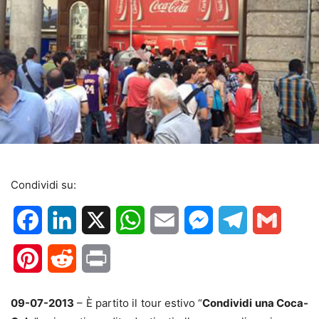
Condividi su:
Facebook
LinkedIn
X
WhatsApp
Email
Messenger
Telegram
Gmail
Pinterest
Reddit
Print
09-07-2013
– È partito il tour estivo “
Condividi una Coca-