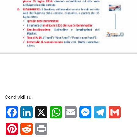
Condividi su:
Facebook
LinkedIn
X
WhatsApp
Email
Messenger
Telegram
Gmail
Pinterest
Reddit
Print