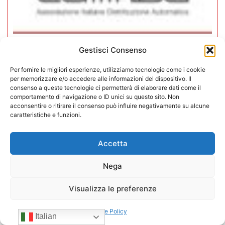
Gestisci Consenso
CONFIDA Servizi srl presenta il
nuovo Consiglio di Amministrazione
Per fornire le migliori esperienze, utilizziamo tecnologie come i cookie
per memorizzare e/o accedere alle informazioni del dispositivo. Il
consenso a queste tecnologie ci permetterà di elaborare dati come il
17/07/2026
comportamento di navigazione o ID unici su questo sito. Non
acconsentire o ritirare il consenso può influire negativamente su alcune
caratteristiche e funzioni.
Accetta
Nega
Visualizza le preferenze
Cookie Policy
Italian