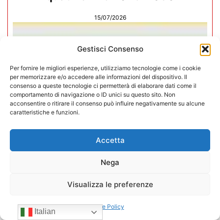
15/07/2026
Gestisci Consenso
Per fornire le migliori esperienze, utilizziamo tecnologie come i cookie
per memorizzare e/o accedere alle informazioni del dispositivo. Il
consenso a queste tecnologie ci permetterà di elaborare dati come il
comportamento di navigazione o ID unici su questo sito. Non
acconsentire o ritirare il consenso può influire negativamente su alcune
caratteristiche e funzioni.
Accetta
Nega
Negozi H24 nel mirino. Trapletti a
Visualizza le preferenze
Bergamo TV: “I gestori H24 non
sono il problema”
Cookie Policy
Italian