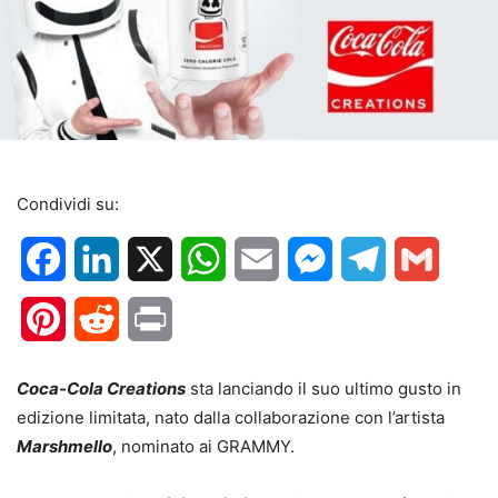
Condividi su:
Facebook
LinkedIn
X
WhatsApp
Email
Messenger
Telegram
Gmail
Pinterest
Reddit
Print
Coca-Cola Creations
sta lanciando il suo ultimo gusto in
edizione limitata, nato dalla collaborazione con l’artista
Marshmello
, nominato ai GRAMMY.