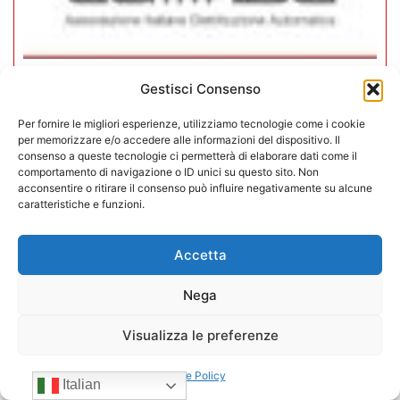
Gestisci Consenso
In CONFIDA l’ingresso di 4 nuovi
associati
Per fornire le migliori esperienze, utilizziamo tecnologie come i cookie
per memorizzare e/o accedere alle informazioni del dispositivo. Il
consenso a queste tecnologie ci permetterà di elaborare dati come il
22/07/2026
comportamento di navigazione o ID unici su questo sito. Non
acconsentire o ritirare il consenso può influire negativamente su alcune
caratteristiche e funzioni.
Accetta
Nega
Visualizza le preferenze
Cookie Policy
Italian