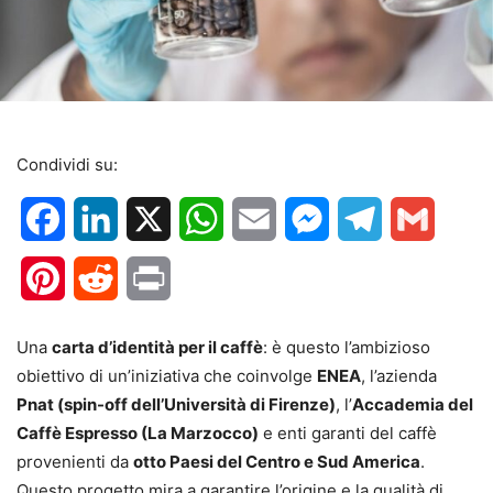
Condividi su:
Facebook
LinkedIn
X
WhatsApp
Email
Messenger
Telegram
Gmail
Pinterest
Reddit
Print
Una
carta d’identità per il caffè
: è questo l’ambizioso
obiettivo di un’iniziativa che coinvolge
ENEA
, l’azienda
Pnat (spin-off dell’Università di Firenze)
, l’
Accademia del
Caffè Espresso (La Marzocco)
e enti garanti del caffè
provenienti da
otto Paesi del Centro e Sud America
.
Questo progetto mira a garantire l’origine e la qualità di