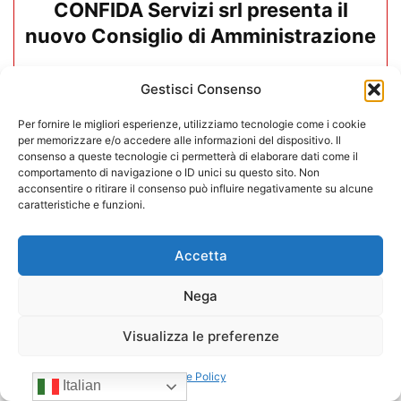
CONFIDA Servizi srl presenta il
nuovo Consiglio di Amministrazione
17/07/2026
Gestisci Consenso
Per fornire le migliori esperienze, utilizziamo tecnologie come i cookie
per memorizzare e/o accedere alle informazioni del dispositivo. Il
consenso a queste tecnologie ci permetterà di elaborare dati come il
comportamento di navigazione o ID unici su questo sito. Non
acconsentire o ritirare il consenso può influire negativamente su alcune
caratteristiche e funzioni.
Accetta
Nega
Visualizza le preferenze
Mario Toniutti confermato Vice
Cookie Policy
Italian
Presidente di CONFIDA per il