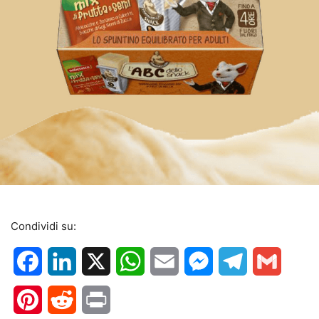
Condividi su:
Facebook
LinkedIn
X
WhatsApp
Email
Messenger
Telegram
Gmail
Pinterest
Reddit
Print