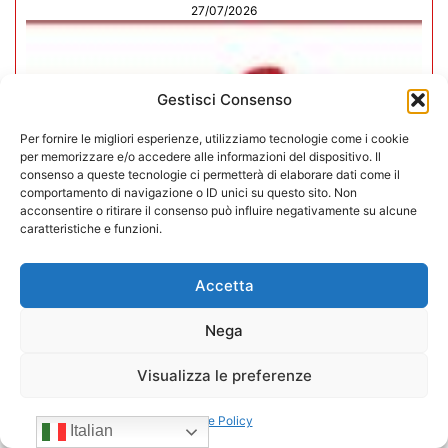
27/07/2026
Gestisci Consenso
Per fornire le migliori esperienze, utilizziamo tecnologie come i cookie
per memorizzare e/o accedere alle informazioni del dispositivo. Il
consenso a queste tecnologie ci permetterà di elaborare dati come il
comportamento di navigazione o ID unici su questo sito. Non
acconsentire o ritirare il consenso può influire negativamente su alcune
caratteristiche e funzioni.
Accetta
Nega
In CONFIDA l’ingresso di 4 nuovi
associati
Visualizza le preferenze
22/07/2026
Cookie Policy
Italian