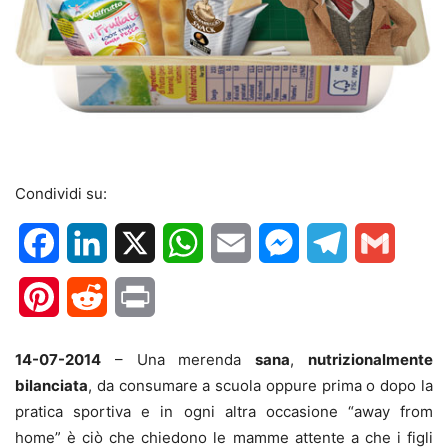
Condividi su:
Facebook
LinkedIn
X
WhatsApp
Email
Messenger
Telegram
Gmail
Pinterest
Reddit
Print
14-07-2014
– Una merenda
sana
,
nutrizionalmente
bilanciata
, da consumare a scuola oppure prima o dopo la
pratica sportiva e in ogni altra occasione “away from
home” è ciò che chiedono le mamme attente a che i figli