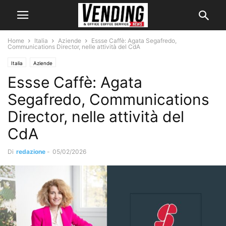
Home
Italia
Aziende
Essse Caffè: Agata Segafredo,
Communications Director, nelle attività del CdA
Italia
Aziende
Essse Caffè: Agata
Segafredo, Communications
Director, nelle attività del
CdA
Di
redazione
-
05/02/2026