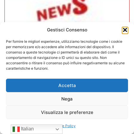
Gestisci Consenso
Per fornire le migliori esperienze, utilizziamo tecnologie come i cookie
per memorizzare e/o accedere alle informazioni del dispositivo. Il
consenso a queste tecnologie ci permetterà di elaborare dati come il
comportamento di navigazione o ID unici su questo sito. Non
acconsentire o ritirare il consenso può influire negativamente su alcune
caratteristiche e funzioni.
In CONFIDA l’ingresso di 4 nuovi
associati
Accetta
Nega
22/07/2026
Visualizza le preferenze
Cookie Policy
Italian