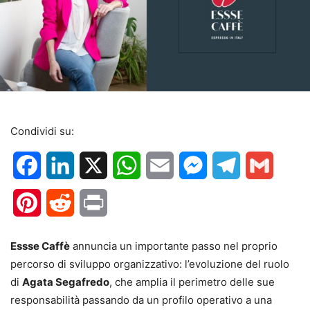
Condividi su:
Facebook
LinkedIn
X
WhatsApp
Email
Messenger
Telegram
Gmail
Pinterest
Reddit
Print
Essse Caffè
annuncia un importante passo nel proprio
percorso di sviluppo organizzativo: l’evoluzione del ruolo
di
Agata Segafredo
, che amplia il perimetro delle sue
responsabilità passando da un profilo operativo a una