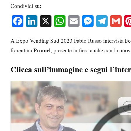
Condividi su:
Facebook
LinkedIn
X
WhatsApp
Email
Messenger
Telegram
Gmai
Fe
A Expo Vending Sud 2023 Fabio Russo intervista
Promel
fiorentina
, presente in fiera anche con la nuo
Clicca sull’immagine e segui l’inter