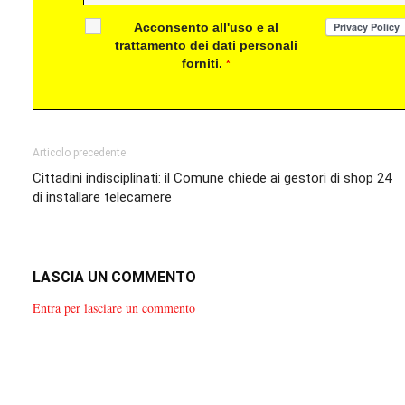
Acconsento all'uso e al
trattamento dei dati personali
forniti.
*
Articolo precedente
Cittadini indisciplinati: il Comune chiede ai gestori di shop 24
di installare telecamere
LASCIA UN COMMENTO
Entra per lasciare un commento