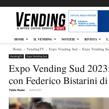
Vendingnews.it
HOME
IL VENDING
NOTIZIE
RIVISTA
L
Home
VendingTV
Expo Vending Sud
Expo Vending Sud 
VendingTV
Expo Vending Sud
Expo Vending Sud 2023: 
con Federico Bistarini di
Fabio Russo
-
28/06/2023