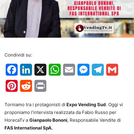
Condividi su:
Facebook
LinkedIn
X
WhatsApp
Email
Messenger
Telegram
Gmail
Pinterest
Reddit
Print
Torniamo tra i protagonisti di
Expo Vending Sud
. Oggi vi
proponiamo l’intervista realizzata da Fabio Russo per
HorecaTv a
Gianpaolo Bononi
, Responsabile Vendite di
FAS International SpA.