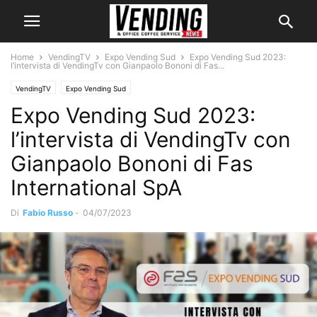
Home
VendingTV
Expo Vending Sud
Expo Vending Sud 2023:
l’intervista di VendingTv con Gianpaolo Bononi di Fas...
VendingTV
Expo Vending Sud
Expo Vending Sud 2023:
l’intervista di VendingTv con
Gianpaolo Bononi di Fas
International SpA
Di
Fabio Russo
-
04/07/2023