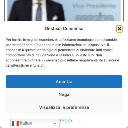
Gestisci Consenso
Per fornire le migliori esperienze, utilizziamo tecnologie come i cookie
per memorizzare e/o accedere alle informazioni del dispositivo. Il
consenso a queste tecnologie ci permetterà di elaborare dati come il
Mario Toniutti confermato Vice
comportamento di navigazione o ID unici su questo sito. Non
acconsentire o ritirare il consenso può influire negativamente su alcune
Presidente di CONFIDA per il
caratteristiche e funzioni.
quadriennio 2026-2030
Accetta
15/07/2026
Nega
Visualizza le preferenze
Cookie Policy
Italian