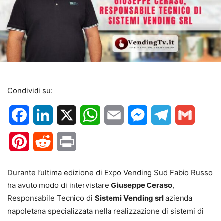
Condividi su:
Facebook
LinkedIn
X
WhatsApp
Email
Messenger
Telegram
Gmail
Pinterest
Reddit
Print
Durante l’ultima edizione di Expo Vending Sud Fabio Russo
ha avuto modo di intervistare
Giuseppe Ceraso
,
Responsabile Tecnico di
Sistemi Vending srl
azienda
napoletana specializzata nella realizzazione di sistemi di