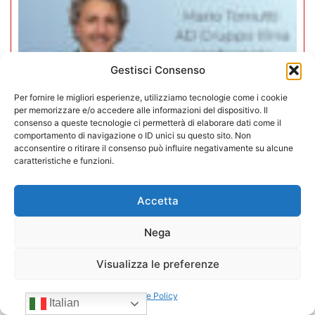
Gestisci Consenso
Per fornire le migliori esperienze, utilizziamo tecnologie come i cookie
per memorizzare e/o accedere alle informazioni del dispositivo. Il
consenso a queste tecnologie ci permetterà di elaborare dati come il
comportamento di navigazione o ID unici su questo sito. Non
acconsentire o ritirare il consenso può influire negativamente su alcune
caratteristiche e funzioni.
Mario Toniutti confermato Vice
Accetta
Presidente di CONFIDA per il
Nega
quadriennio 2026-2030
Visualizza le preferenze
15/07/2026
Cookie Policy
Italian