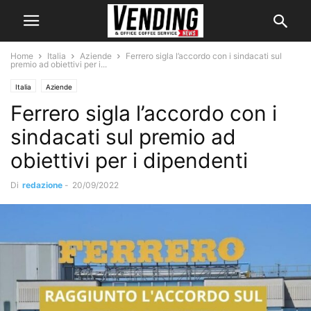
Home
Italia
Aziende
Ferrero sigla l’accordo con i sindacati sul
premio ad obiettivi per i...
Italia
Aziende
Ferrero sigla l’accordo con i
sindacati sul premio ad
obiettivi per i dipendenti
Di
redazione
-
20/09/2022