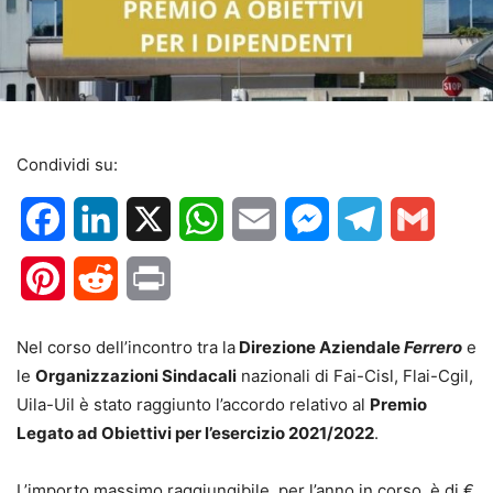
Condividi su:
Facebook
LinkedIn
X
WhatsApp
Email
Messenger
Telegram
Gmail
Pinterest
Reddit
Print
Nel corso dell’incontro tra la
Direzione Aziendale
Ferrero
e
le
Organizzazioni Sindacali
nazionali di Fai-Cisl, Flai-Cgil,
Uila-Uil è stato raggiunto l’accordo relativo al
Premio
Legato ad Obiettivi per l’esercizio 2021/2022
.
L’importo massimo raggiungibile, per l’anno in corso, è di €