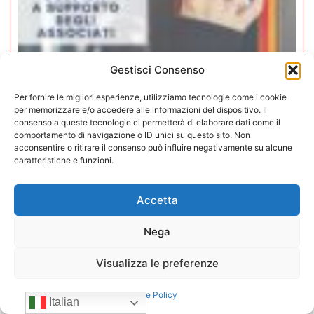
Gestisci Consenso
Iperammortamento 5.0. CONFIDA
Per fornire le migliori esperienze, utilizziamo tecnologie come i cookie
apre uno sportello dedicato per gli
per memorizzare e/o accedere alle informazioni del dispositivo. Il
associati
consenso a queste tecnologie ci permetterà di elaborare dati come il
comportamento di navigazione o ID unici su questo sito. Non
acconsentire o ritirare il consenso può influire negativamente su alcune
27/07/2026
caratteristiche e funzioni.
Accetta
Nega
Visualizza le preferenze
Cookie Policy
Italian