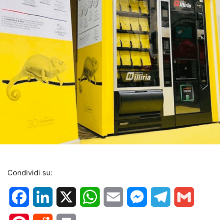
Condividi su:
Facebook
LinkedIn
X
WhatsApp
Email
Messenger
Telegram
Gmail