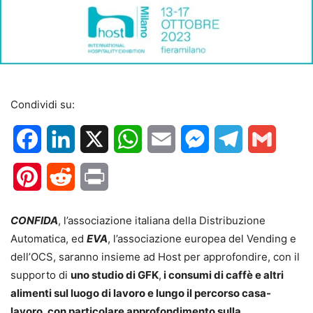
Condividi su:
Facebook
LinkedIn
X
WhatsApp
Email
Messenger
Telegram
Gmail
Pinterest
Reddit
Print
CONFIDA
, l’associazione italiana della Distribuzione
Automatica, ed
EVA
, l’associazione europea del Vending e
dell’OCS, saranno insieme ad Host per approfondire, con il
supporto di
uno studio di GFK
,
i consumi di caffè e altri
alimenti sul luogo di lavoro e lungo il percorso casa-
lavoro, con particolare approfondimento sulla