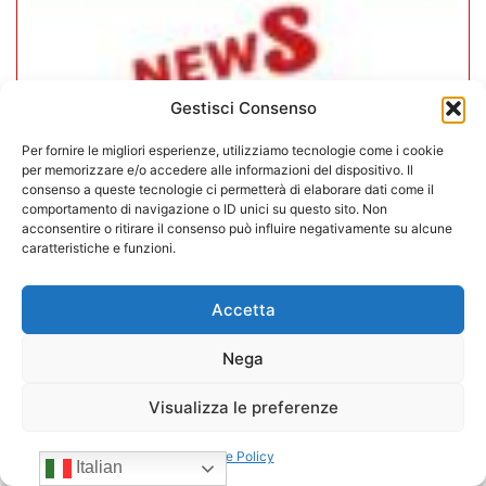
Gestisci Consenso
Per fornire le migliori esperienze, utilizziamo tecnologie come i cookie
per memorizzare e/o accedere alle informazioni del dispositivo. Il
consenso a queste tecnologie ci permetterà di elaborare dati come il
comportamento di navigazione o ID unici su questo sito. Non
acconsentire o ritirare il consenso può influire negativamente su alcune
caratteristiche e funzioni.
CONFIDA Servizi srl presenta il
Accetta
nuovo Consiglio di Amministrazione
Nega
17/07/2026
Visualizza le preferenze
Cookie Policy
Italian