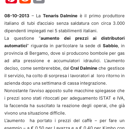
08-10-2013
– La
Tenaris Dalmine
è il primo produttore
italiano di tubi d’acciaio senza saldatura con circa 3.000
dipendenti impiegati nei 5 stabilimenti italiani.
La questione “
aumento dei prezzi ai distributori
automatici
” riguarda in particolare la sede di
Sabbio
, in
provincia di Bergamo, dove si producono bombole per gas
ad alta pressione e accumulatori idraulici. L’aumento
deciso, come sembrerebbe, dal
Cral Dalmine
che gestisce
il servizio, ha colto di sorpresa i lavoratori al loro ritorno in
azienda dopo una settimana di cassa integrazione.
Nonostante l’avviso apposto sulle macchine spiegasse che
i prezzi sono stati ritoccati per adeguamento ISTAT e IVA,
la faccenda ha suscitato la reazione degli operai, che già
vivono una situazione difficile.
L’aumento ha portato i prezzi del caffè – per fare un
esempio – a € 0,50 per Lavazza e a € 0,40 per Kimbo con