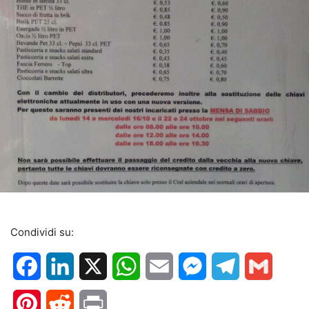
Condividi su:
Facebook
LinkedIn
X
WhatsApp
Email
Messenger
Telegram
Gmail
Pinterest
Reddit
Print