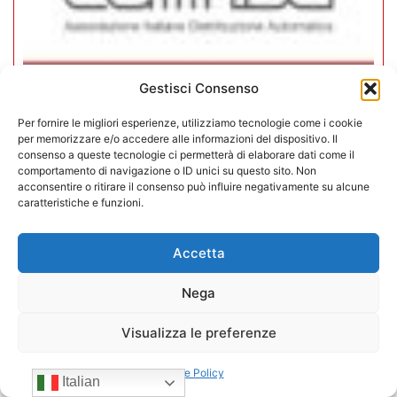
Gestisci Consenso
In CONFIDA l’ingresso di 4 nuovi
associati
Per fornire le migliori esperienze, utilizziamo tecnologie come i cookie
per memorizzare e/o accedere alle informazioni del dispositivo. Il
consenso a queste tecnologie ci permetterà di elaborare dati come il
22/07/2026
comportamento di navigazione o ID unici su questo sito. Non
acconsentire o ritirare il consenso può influire negativamente su alcune
caratteristiche e funzioni.
Accetta
Nega
Visualizza le preferenze
Cookie Policy
Italian