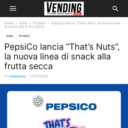
Home
Italia
Prodotti
PepsiCo lancia “That’s Nuts”, la nuova linea
di snack alla frutta secca
Italia
Prodotti
PepsiCo lancia “That’s Nuts”,
la nuova linea di snack alla
frutta secca
Di
redazione
-
17/07/2025