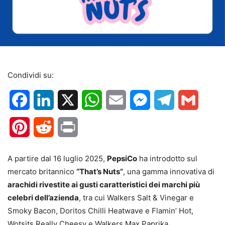
Condividi su:
Facebook
LinkedIn
X
WhatsApp
Email
Messenger
Telegram
Gmail
Pinterest
Reddit
Print
A partire dal 16 luglio 2025,
PepsiCo
ha introdotto sul
mercato britannico
“That’s Nuts”
, una gamma innovativa di
arachidi rivestite ai gusti caratteristici dei marchi più
celebri dell’azienda
, tra cui Walkers Salt & Vinegar e
Smoky Bacon, Doritos Chilli Heatwave e Flamin’ Hot,
Wotsits Really Cheesy e Walkers Max Paprika.