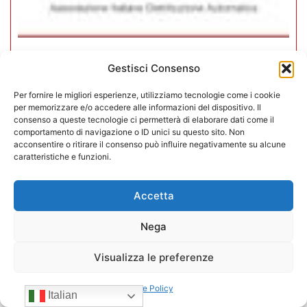
CONFIDA Servizi srl presenta il
Gestisci Consenso
nuovo Consiglio di Amministrazione
Per fornire le migliori esperienze, utilizziamo tecnologie come i cookie
per memorizzare e/o accedere alle informazioni del dispositivo. Il
17/07/2026
consenso a queste tecnologie ci permetterà di elaborare dati come il
comportamento di navigazione o ID unici su questo sito. Non
acconsentire o ritirare il consenso può influire negativamente su alcune
caratteristiche e funzioni.
Accetta
Nega
Visualizza le preferenze
Cookie Policy
Italian